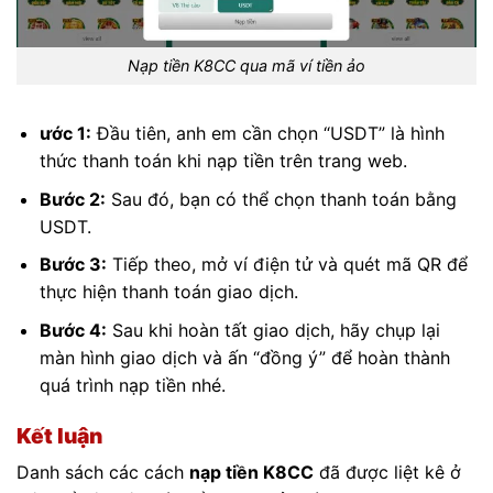
Nạp tiền K8CC qua mã ví tiền ảo
ước 1:
Đầu tiên, anh em cần chọn “USDT” là hình
thức thanh toán khi nạp tiền trên trang web.
Bước 2:
Sau đó, bạn có thể chọn thanh toán bằng
USDT.
Bước 3:
Tiếp theo, mở ví điện tử và quét mã QR để
thực hiện thanh toán giao dịch.
Bước 4:
Sau khi hoàn tất giao dịch, hãy chụp lại
màn hình giao dịch và ấn “đồng ý” để hoàn thành
quá trình nạp tiền nhé.
Kết luận
Danh sách các cách
nạp tiền K8CC
đã được liệt kê ở