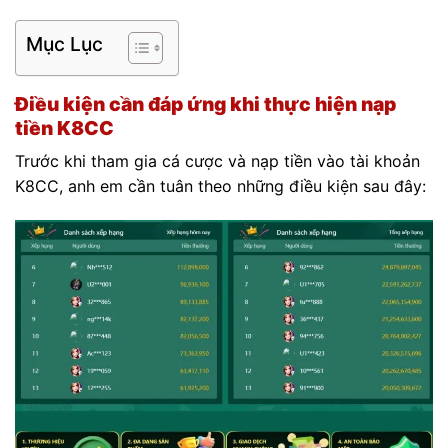
Mục Lục
Điều kiện cần đáp ứng khi thực hiện nạp
tiền K8CC
Trước khi tham gia cá cược và nạp tiền vào tài khoản
K8CC, anh em cần tuân theo những điều kiện sau đây: