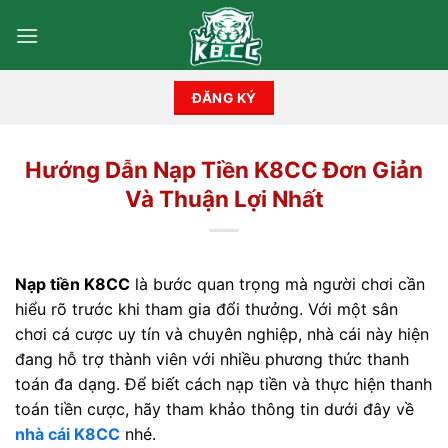
Skip
to
content
ĐĂNG KÝ
Hướng Dẫn Nạp Tiền K8CC Đơn Giản
Và Thuận Lợi Nhất
Nạp tiền K8CC
là bước quan trọng mà người chơi cần
hiểu rõ trước khi tham gia đổi thưởng. Với một sân
chơi cá cược uy tín và chuyên nghiệp, nhà cái này hiện
đang hỗ trợ thành viên với nhiều phương thức thanh
toán đa dạng. Để biết cách nạp tiền và thực hiện thanh
toán tiền cược, hãy tham khảo thông tin dưới đây về
nhà cái K8CC
nhé.