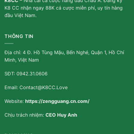
K8CC
– Nhà cái cá cược hàng đầu Châu Á. Đăng ký
K8 CC nhận ngay 88K cá cược miễn phí, uy tín hàng
đầu Việt Nam.
THÔNG TIN
Địa chỉ:
4 Đ. Hồ Tùng Mậu, Bến Nghé, Quận 1, Hồ Chí
Minh, Việt Nam
SĐT:
0942.31.0606
Email:
Contact@K8CC.Love
Website:
https://zengguang.cn.com/
Chịu trách nhiệm:
CEO Huy Anh