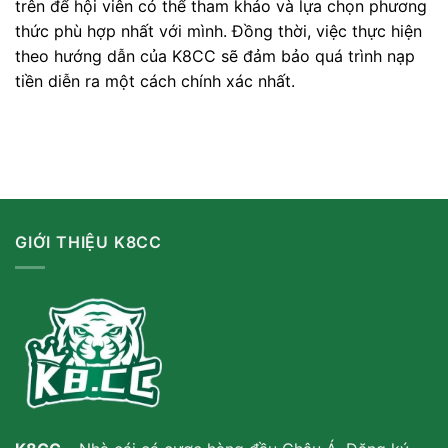
trên để hội viên có thể tham khảo và lựa chọn phương
thức phù hợp nhất với mình. Đồng thời, việc thực hiện
theo hướng dẫn của K8CC sẽ đảm bảo quá trình nạp
tiền diễn ra một cách chính xác nhất.
GIỚI THIỆU K8CC