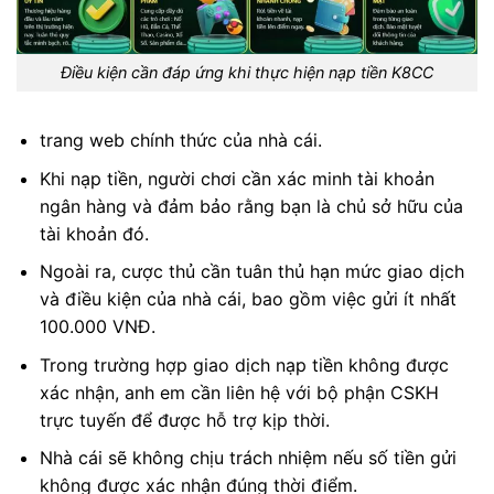
Điều kiện cần đáp ứng khi thực hiện nạp tiền K8CC
trang web chính thức của nhà cái.
Khi nạp tiền, người chơi cần xác minh tài khoản
ngân hàng và đảm bảo rằng bạn là chủ sở hữu của
tài khoản đó.
Ngoài ra, cược thủ cần tuân thủ hạn mức giao dịch
và điều kiện của nhà cái, bao gồm việc gửi ít nhất
100.000 VNĐ.
Trong trường hợp giao dịch
nạp tiền k
hông được
xác nhận, anh em cần liên hệ với bộ phận CSKH
trực tuyến để được hỗ trợ kịp thời.
Nhà cái sẽ không chịu trách nhiệm nếu số tiền gửi
không được xác nhận đúng thời điểm.