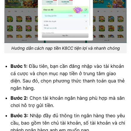
Hướng dẫn cách nạp tiền K8CC tiện lợi và nhanh chóng
Bước 1:
Đầu tiên, bạn cần đăng nhập vào tài khoản
cá cược và chọn mục nạp tiền ở trung tâm giao
diện. Sau đó, chọn phương thức thanh toán qua thẻ
ngân hàng.
Bước 2:
Chọn tài khoản ngân hàng phù hợp mà sân
chơi hỗ trợ gửi tiền.
Bước 3:
Nhập đầy đủ thông tin ngân hàng theo yêu
cầu, bao gồm tên chủ tài khoản, số tài khoản và chi
nhánh ngân hàng anh em muốn nạp.