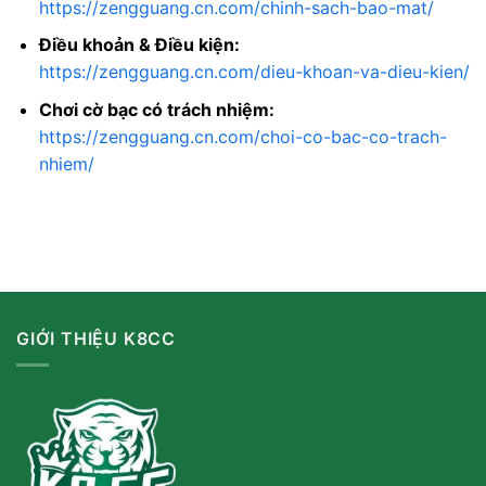
https://zengguang.cn.com/chinh-sach-bao-mat/
Điều khoản & Điều kiện:
https://zengguang.cn.com/dieu-khoan-va-dieu-kien/
Chơi cờ bạc có trách nhiệm:
https://zengguang.cn.com/choi-co-bac-co-trach-
nhiem/
GIỚI THIỆU K8CC